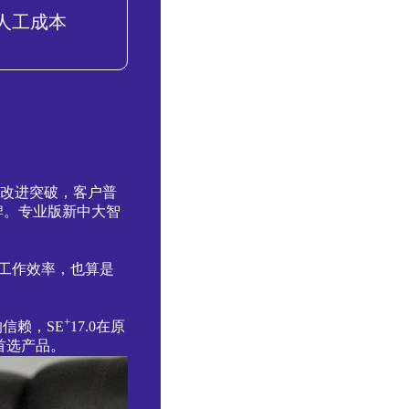
人工成本
累和改进突破，客户普
牌。专业版新中大智
工作效率，也算是
+
信赖，SE
17.0在原
首选产品。