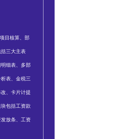
项目核算、部
包括三大主表
旧明细表、多部
分析表、金税三
修改、卡片计提
模块包括工资款
资发放条、工资