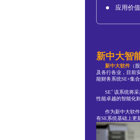
应用价
新中大智能
新中大软件
（股
及各行各业，目前
能财务系统SE+集
+
SE
该系统将采
性能卓越的智能化
作为新中大软件的
有SE系统基础上更