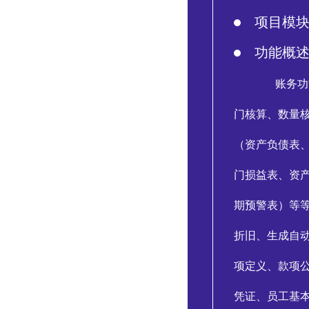
项目模
功能概
账务功
门核算、数量
（资产负债表
门损益表、资
期预警表）等
折旧、生成自
项定义、款项
凭证、员工基本