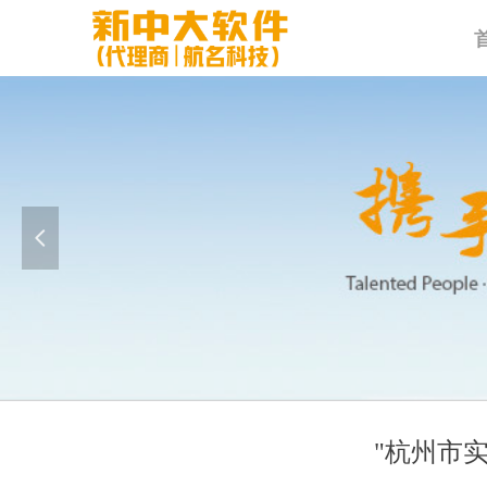
넳
"杭州市实